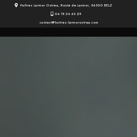
Skip
Huîtres Larmor Ostrea, Route de Larmor, 56550 BELZ
to
06.19.34.43.29
content
contact@huitres-larmorostrea.com