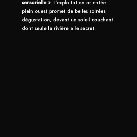
sensorielle »
. L’exploitation orientée
plein ouest promet de belles soirées
dégustation, devant un soleil couchant
dont seule la rivière a le secret.
Déguster nos huîtres
à Belz ou ailleurs : 3
façons de savourer
l’instant